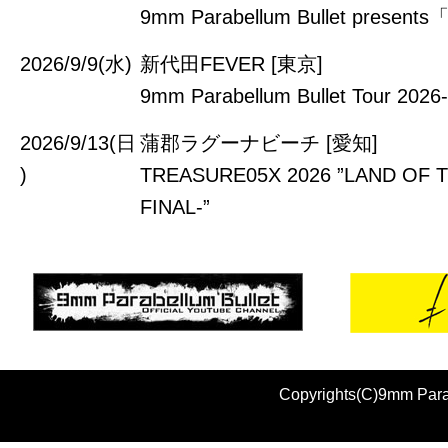
9mm Parabellum Bullet prese
2026/9/9(水)
新代田FEVER [東京]
9mm Parabellum Bullet Tour 202
2026/9/13(日
蒲郡ラグーナビーチ [愛知]
)
TREASURE05X 2026 ”LAND OF 
FINAL-”
Copyrights(C)9mm Parab